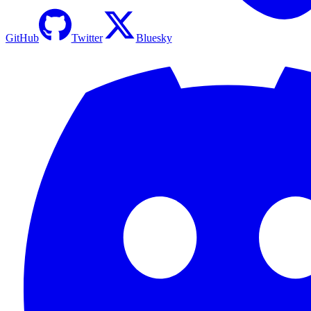
GitHub
Twitter
Bluesky