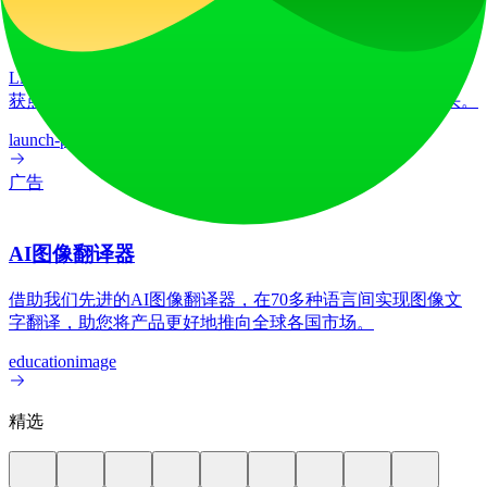
LiftOff
LiftOff 是一个面向创客的产品发布平台，用于发布产品、收
获点赞、获得关注，并与热爱未来的社区共同构建发展势头。
launch-platform
marketing
广告
AI图像翻译器
借助我们先进的AI图像翻译器，在70多种语言间实现图像文
字翻译，助您将产品更好地推向全球各国市场。
education
image
精选