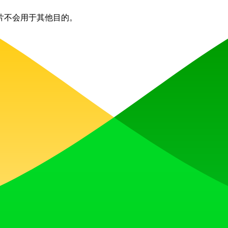
片不会用于其他目的。
文字的。
。
法提供退款。
精力显著增强其品牌推广工作，确保给受众留下持久的印象。