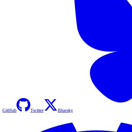
GitHub
Twitter
Bluesky