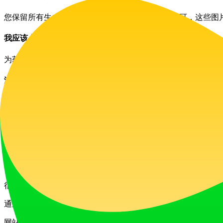
您保留所有生成图片的完全所有权，并获得商业许可，这些图
我应该上传哪种类型的徽标以获得最佳效果？
为获得最佳效果，请上传尽可能简单的徽标，最好是单色且无
没有徽标可以生成艺术吗？
不可以，AIAiLogoArt 需要现有徽标作为输入来创建宣传图片
生成我的图片需要多长时间？
根据您选择的构思，生成至少 4 张图片大约需要一分钟。
流程开始后可以退款吗？
很遗憾，一旦 AI 开始生成图片，由于高昂的处理成本，将无
通过利用 AIAiLogoArt.com，企业可以用最少的时间和
网站流量