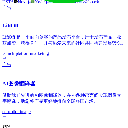
HSTS
Next.js
Node.js
React
Vercel
Webpack
广告
LiftOff
LiftOff 是一个面向创客的产品发布平台，用于发布产品、收
获点赞、获得关注，并与热爱未来的社区共同构建发展势头。
launch-platform
marketing
广告
AI图像翻译器
借助我们先进的AI图像翻译器，在70多种语言间实现图像文
字翻译，助您将产品更好地推向全球各国市场。
education
image
精选