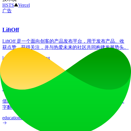
HSTS
Vercel
广告
LiftOff
LiftOff 是一个面向创客的产品发布平台，用于发布产品、收
获点赞、获得关注，并与热爱未来的社区共同构建发展势头。
launch-platform
marketing
广告
AI图像翻译器
借助我们先进的AI图像翻译器，在70多种语言间实现图像文
字翻译，助您将产品更好地推向全球各国市场。
education
image