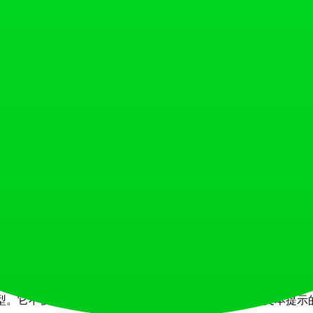
曲生成器。先使用歌词生成器获取灵感，然后将这些
（例如，“合成器放克”或“管弦乐低保真”）。参考Be
于视频，请在初始生成后使用AI歌曲延长器功能，无
景，可以上传视频的关键截图或情绪板图片。AI通常
包括内容创作者（YouTuber、TikToker）、播客、独立
模型。它不仅仅是拼接预先录制的循环片段。它会分析您文本提示