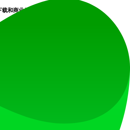
下载和商业使用需要订阅。
允许您生成几首歌曲进行预览。不包含下载和商业许可。
生成和下载最多200首歌曲，并包含完整的商业许可。
有功能和模型，最多400首歌曲生成并免费下载，以及全
钢琴民谣，慢节奏，带有氛围弦乐”。您的描述越生