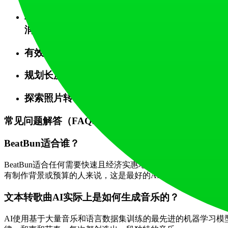
利用整个生态系统：不要孤立地只使用文本转歌
润色使用MIDI导出。
有效使用流派标签：组合流派以创造独特的混合体
规划长度：如果您知道需要一首3分钟的曲目用
探索照片转音乐：如果您难以用语言描述一个场
常见问题解答（FAQs）
BeatBun适合谁？
BeatBun适合任何需要快速且经济实惠地获得原创音乐的人。这
有制作背景或预算的人来说，这是最好的AI音乐生成器。
文本转歌曲AI实际上是如何生成音乐的？
AI使用基于大量音乐和语言数据集训练的最先进的机器学习