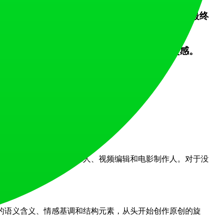
歌词输入主引擎。为长篇内容使用延长器，并为最终
atBun主页上展示的创作作品以获取提示灵感。
缝延长音乐而不损失质量或氛围。
能完美捕捉视觉氛围。
游戏开发者、营销机构、业余音乐人、视频编辑和电影制作人。对于没
的语义含义、情感基调和结构元素，从头开始创作原创的旋