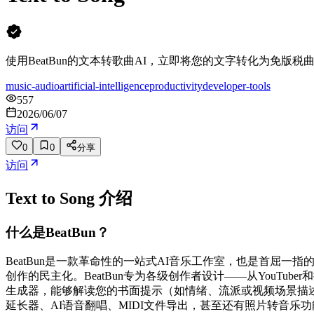
使用BeatBun的文本转歌曲AI，立即将您的文字转化为免
music-audio
artificial-intelligence
productivity
developer-tools
557
2026/06/07
访问
0
0
分享
访问
Text to Song
介绍
什么是BeatBun？
BeatBun是一款革命性的一站式AI音乐工作室，也是首屈
创作的民主化。BeatBun专为各级创作者设计——从YouT
生成器，能够解读您的书面提示（如情绪、流派或视频场景描
延长器、AI语音翻唱、MIDI文件导出，甚至还有照片转音乐