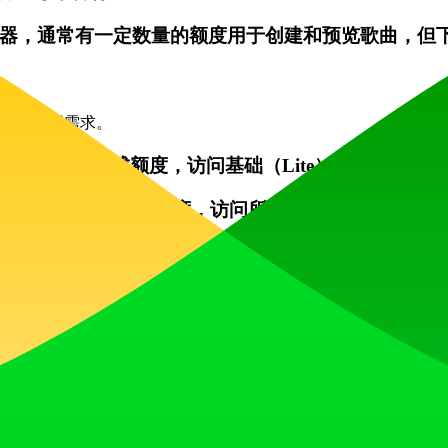
成器，通常有一定数量的额度用于创建和预览歌曲，但
作室的不同需求。
限数量的AI生成额度，访问基础（Lite）模型，并
每月提供1,000个AI额度，访问所有AI模型，能够
肃创作者设计。每月提供2,000个AI额度，完全访问所
出则只有临时存储。
您的输入。与其写“悲伤的歌曲”，不如尝试“忧郁的