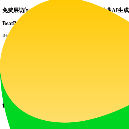
免费层访问：新用户可以免费试用文本转歌曲AI生
BeatBun定价方案
BeatBun提供灵活的订阅层级，以满足从休闲创作者到专业工
免费方案（0美元/月）：适合测试平台。包括有
入门方案（16.99美元/月）：适合个人创作者。
专业方案（29.99美元/月）：专为小团队和严
面的商业权利。
所有付费方案都为您生成的曲目提供永久云存储，而免费层输
使用BeatBun的有用技巧
提示词要具体：您的文本转歌曲输出质量取决于
动，AI就越能匹配您的愿景。