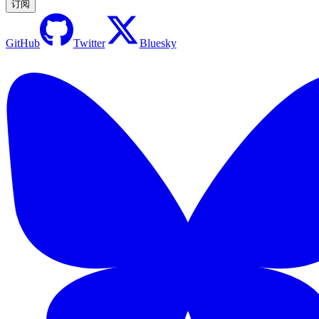
订阅
GitHub
Twitter
Bluesky