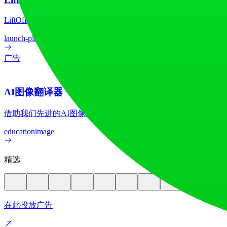
LiftOff 是一个面向创客的产品发布平台，用于发布产品、
launch-platform
marketing
广告
AI图像翻译器
借助我们先进的AI图像翻译器，在70多种语言间实现图像文
education
image
精选
在此投放广告