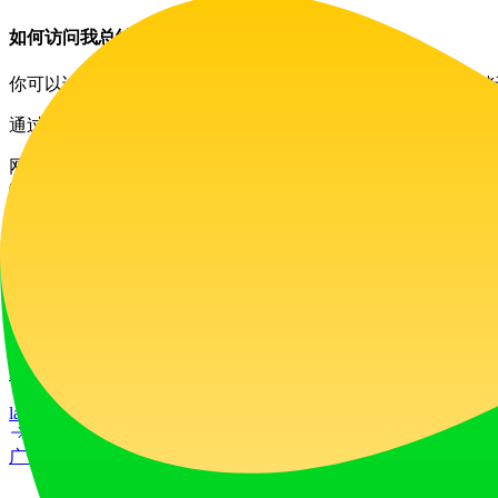
如何访问我总结过的视频？
你可以访问 Coursnap 平台来获取你总结过的视频，摘要将
通过使用 Coursnap，用户可以提升学习体验，让学习更高
网站流量
0
/mo
技术栈
暂无技术栈数据
广告
LiftOff
LiftOff 是一个面向创客的产品发布平台，用于发布产品、
launch-platform
marketing
广告