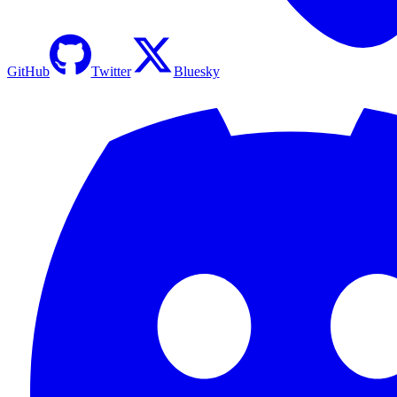
GitHub
Twitter
Bluesky