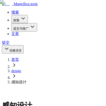
MagicBox
.tools
搜索
探索
提交与推广
文章
提交
切换语言
首页
design
感知设计
感知设计