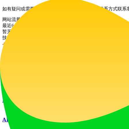
如有疑问或需要支持，用户可通过网站上提供的联系方式联系
网站流量
最近6个月的月度访问量
暂无流量数据
技术栈
Google Analytics
HSTS
Squarespace
Squarespace Commerce
广告
LiftOff
LiftOff 是一个面向创客的产品发布平台，用于发布产品、
launch-platform
marketing
广告
AI图像翻译器