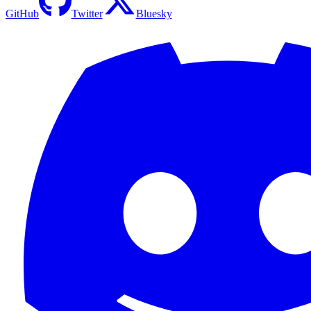
GitHub
Twitter
Bluesky