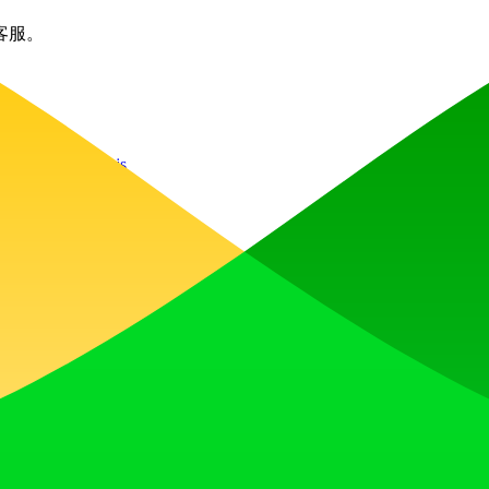
客服。
Stimulus
parallax.js
收获点赞、获得关注，并与热爱未来的社区共同构建发展势头。