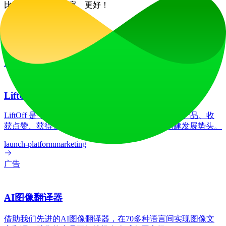
比以往更快、更便宜、更好！
网站流量
57.8K
/mo
技术栈
Elfsight
Google AdSense
Nginx:1.22.1
广告
LiftOff
LiftOff 是一个面向创客的产品发布平台，用于发布产品、收
获点赞、获得关注，并与热爱未来的社区共同构建发展势头。
launch-platform
marketing
广告
AI图像翻译器
借助我们先进的AI图像翻译器，在70多种语言间实现图像文