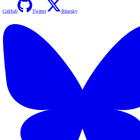
GitHub
Twitter
Bluesky