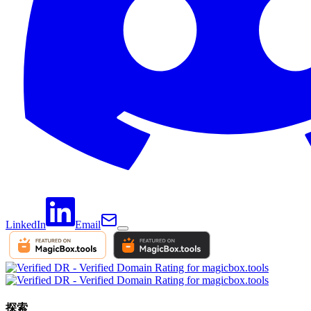
LinkedIn
Email
探索