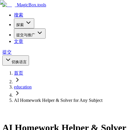
MagicBox
.tools
搜索
探索
提交与推广
文章
提交
切换语言
首页
education
AI Homework Helper & Solver for Any Subject
AI Homework Helper & Solver