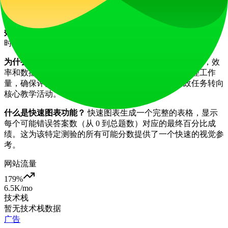
的，没有成本障碍。
EZ Grader 比手动评分好在哪里？
它
更快、更准确、更高
效
。手动评分涉及重复的算术和检查，而
EZ Grader
能即
时、一致地提供结果。
为什么 EZ Grader 在现代课堂中很重要？
在现代教育中，效
率和数据准确性是关键。
EZ Grader
帮助教师有效管理工作
量，确保评分公平一致，并使他们能够将精力从行政任务转向
核心教学活动。
什么是快速图表功能？
快速图表生成一个完整的表格，显示
每个可能错误答案数（从 0 到总题数）对应的最终百分比成
绩。这为该特定测验的所有可能分数提供了一个快速的视觉参
考。
网站流量
179
%
6.5K
/mo
技术栈
暂无技术栈数据
广告