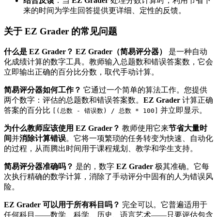
结合反馈
：当
EZ Grader
处理分数计算时，利用节省下
来的时间为学生回答提供更详细、定性的反馈。
关于 EZ Grader 的常见问题
什么是 EZ Grader？
EZ Grader（简易评分器）
是一种自动
化成绩计算的数字工具。教师输入总题数和错误答案数，它会
立即输出正确的百分比分数，取代手动计算。
简易评分器如何工作？
它通过一个简单的算法工作。您提供
两个数字：评估的总题数和错误答案数。
EZ Grader
计算正确
答案的百分比
并立即显示。
[(总数 - 错误数) / 总数 * 100]
为什么教师应该使用 EZ Grader？
教师使用它来
节省大量时
间
并
消除计算错误
。它将一项繁琐的任务转变为快速、自动化
的过程，从而腾出时间用于课程规划、教学和学生支持。
简易评分器准确吗？
是的，数字
EZ Grader
极其准确。它每
次执行精确的数学计算，消除了手动评分中固有的人为错误风
险。
EZ Grader 可以用于所有科目吗？
完全可以。它普遍适用于
任何科目——数学、科学、历史、语言艺术——只要评估包含