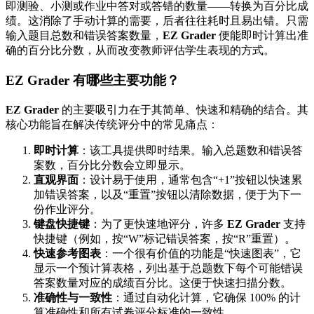
即测验、小测或作业中答对或答错的数量——转换为百分比成
绩。这消除了手动计算的需要，后者往往耗时且易出错。只需
输入题目总数和错误答案数量，
EZ Grader
便能即时计算出准
确的百分比分数，从而改变教师评估学生表现的方式。
EZ Grader 有哪些主要功能？
EZ Grader
的主要吸引力在于其简单、快速和精确的结合。其
核心功能旨在解决传统评分中的常见痛点：
即时计算
：该工具提供即时结果。输入总题数和错误答
案数，百分比分数会立即显示。
直观界面
：设计易于使用，通常包含“+1”按钮以快速累
加错误答案，以及“重置”按钮以清除数据，便于为下一
份作业评分。
键盘快捷键
：为了更快速地评分，许多
EZ Grader
支持
快捷键（例如，按“W”标记错误答案，按“R”重置）。
快速参考图表
：一个很有价值的功能是“快速图表”，它
显示一个预计算表格，列出基于总题数下每个可能错误
答案数量对应的成绩百分比。这便于快速扫描分数。
准确性与一致性
：通过自动化计算，它确保 100% 的计
算准确性和所有试卷评分标准的一致性。