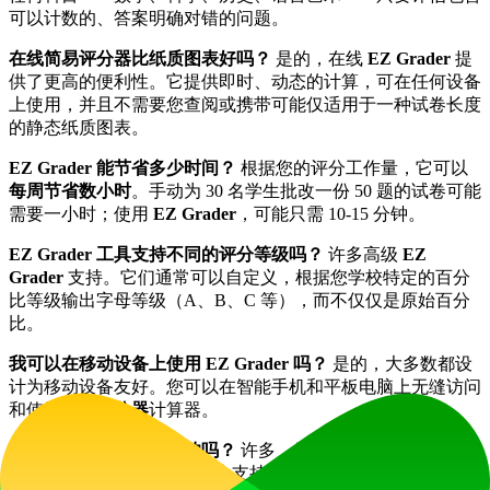
可以计数的、答案明确对错的问题。
在线简易评分器比纸质图表好吗？
是的，在线
EZ Grader
提
供了更高的便利性。它提供即时、动态的计算，可在任何设备
上使用，并且不需要您查阅或携带可能仅适用于一种试卷长度
的静态纸质图表。
EZ Grader 能节省多少时间？
根据您的评分工作量，它可以
每周节省数小时
。手动为 30 名学生批改一份 50 题的试卷可能
需要一小时；使用
EZ Grader
，可能只需 10-15 分钟。
EZ Grader 工具支持不同的评分等级吗？
许多高级
EZ
Grader
支持。它们通常可以自定义，根据您学校特定的百分
比等级输出字母等级（A、B、C 等），而不仅仅是原始百分
比。
我可以在移动设备上使用 EZ Grader 吗？
是的，大多数都设
计为移动设备友好。您可以在智能手机和平板电脑上无缝访问
和使用
简易评分器
计算器。
EZ Grader 是免费使用的吗？
许多，例如本文介绍的这款，
是
100% 免费
的。它们是作为支持教育工作者的工具而构建