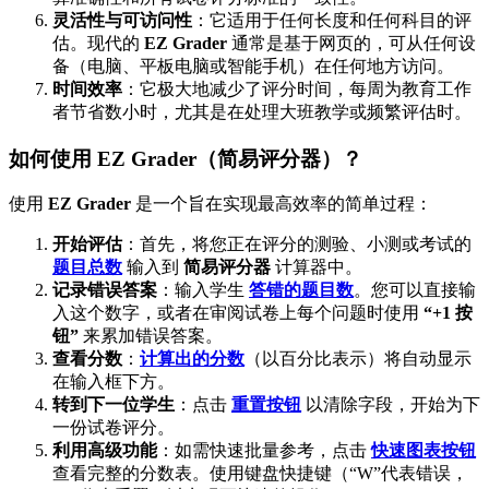
灵活性与可访问性
：它适用于任何长度和任何科目的评
估。现代的
EZ Grader
通常是基于网页的，可从任何设
备（电脑、平板电脑或智能手机）在任何地方访问。
时间效率
：它极大地减少了评分时间，每周为教育工作
者节省数小时，尤其是在处理大班教学或频繁评估时。
如何使用 EZ Grader（简易评分器）？
使用
EZ Grader
是一个旨在实现最高效率的简单过程：
开始评估
：首先，将您正在评分的测验、小测或考试的
题目总数
输入到
简易评分器
计算器中。
记录错误答案
：输入学生
答错的题目数
。您可以直接输
入这个数字，或者在审阅试卷上每个问题时使用
“+1 按
钮”
来累加错误答案。
查看分数
：
计算出的分数
（以百分比表示）将自动显示
在输入框下方。
转到下一位学生
：点击
重置按钮
以清除字段，开始为下
一份试卷评分。
利用高级功能
：如需快速批量参考，点击
快速图表按钮
查看完整的分数表。使用键盘快捷键（“W”代表错误，