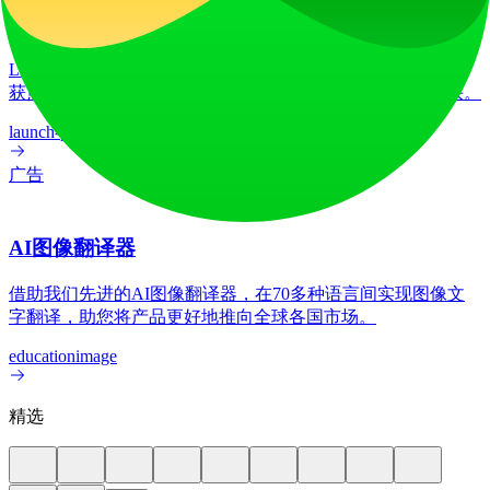
LiftOff
LiftOff 是一个面向创客的产品发布平台，用于发布产品、收
获点赞、获得关注，并与热爱未来的社区共同构建发展势头。
launch-platform
marketing
广告
AI图像翻译器
借助我们先进的AI图像翻译器，在70多种语言间实现图像文
字翻译，助您将产品更好地推向全球各国市场。
education
image
精选