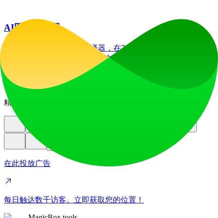
AI图像翻译器
借助我们先进的AI图像翻译器，在70多种语言间实现图像文
字翻译，助您将产品更好地推向全球各国市场。
education
image
精选
在此投放广告
每日触达数千访客。立即获取您的位置！
MagicBox.tools