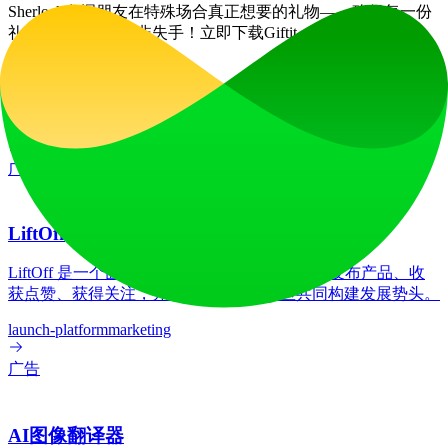
Sherlock发掘朋友在特殊场合真正想要的礼物——确保每一份
礼物都精准命中而非失手！立即下载Giftit，开启更聪明的送
礼之旅。
网站流量
0
/mo
技术栈
Framer Sites
Google Analytics
HSTS
HTTP/3
React
广告
LiftOff
LiftOff 是一个面向创客的产品发布平台，用于发布产品、收
获点赞、获得关注，并与热爱未来的社区共同构建发展势头。
launch-platform
marketing
广告
AI图像翻译器