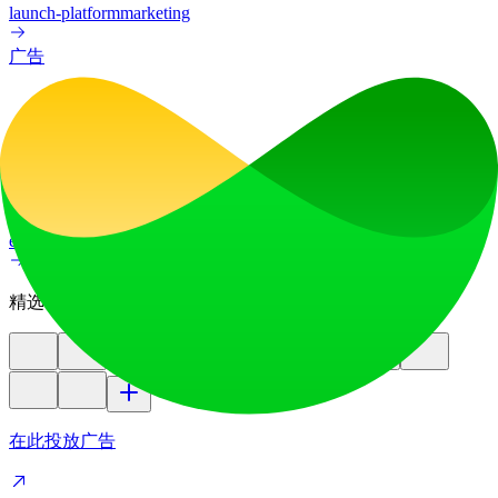
launch-platform
marketing
广告
AI图像翻译器
借助我们先进的AI图像翻译器，在70多种语言间实现图像文
字翻译，助您将产品更好地推向全球各国市场。
education
image
精选
在此投放广告