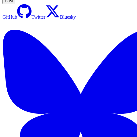
订阅
GitHub
Twitter
Bluesky