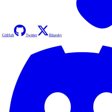
GitHub
Twitter
Bluesky