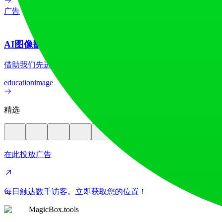
广告
AI图像翻译器
借助我们先进的AI图像翻译器，在70多种语言间实现图像文
education
image
精选
在此投放广告
每日触达数千访客。立即获取您的位置！
MagicBox.tools