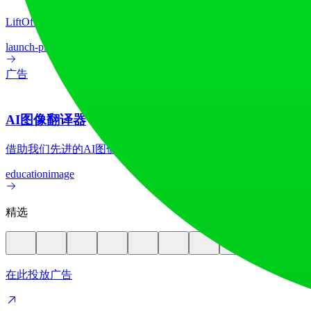
LiftOff 是一个面向创客的产品发布平台，用于发布产品、
launch-platform
marketing
广告
AI图像翻译器
借助我们先进的AI图像翻译器，在70多种语言间实现图像文
education
image
精选
在此投放广告