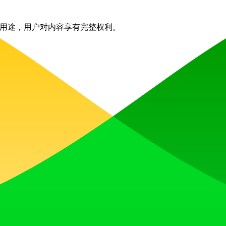
商业用途，用户对内容享有完整权利。
支持文档。
作者行列，仅需轻点几次即可革新工作流程，收获惊艳成果！立即开启
Node.js
React
Vercel
Webpack