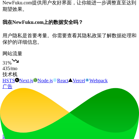
NewFuku.com提供用户友好界面，让你能进一步调整直至达到
期望效果。
我在NewFuku.com上的数据安全吗？
用户隐私是首要考量。你需要查看其隐私政策了解数据处理和
保护的详细信息。
网站流量
31
%
435
/mo
技术栈
HSTS
Next.js
Node.js
React
Vercel
Webpack
广告
LiftOff
LiftOff 是一个面向创客的产品发布平台，用于发布产品、收
获点赞、获得关注，并与热爱未来的社区共同构建发展势头。
launch-platform
marketing