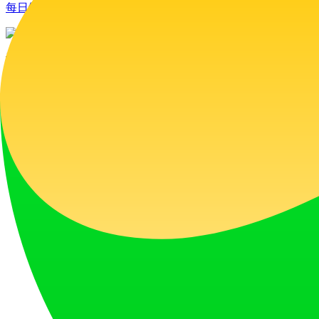
每日触达数千访客。立即获取您的位置！
MagicBox.tools
订阅我们的新闻简报获取最新AI工具
输入您的邮箱
订阅