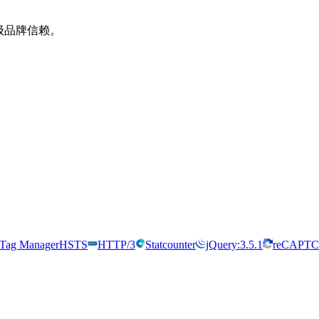
级品牌信赖。
 Tag Manager
HSTS
HTTP/3
Statcounter
jQuery:3.5.1
reCAPT