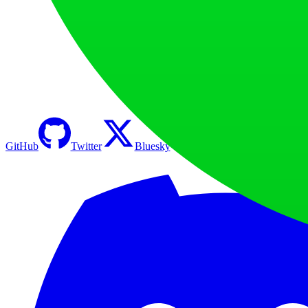
GitHub
Twitter
Bluesky