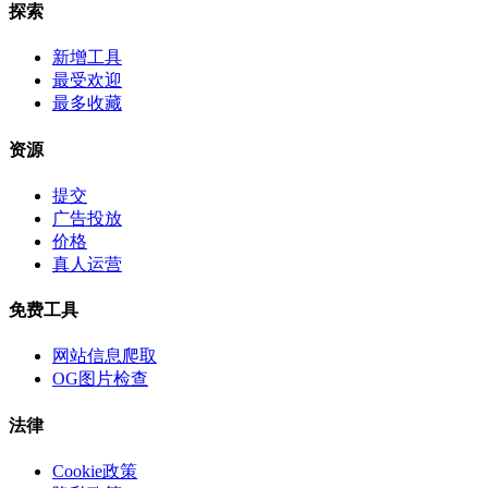
探索
新增工具
最受欢迎
最多收藏
资源
提交
广告投放
价格
真人运营
免费工具
网站信息爬取
OG图片检查
法律
Cookie政策