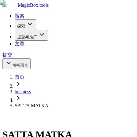
MagicBox
.tools
搜索
探索
提交与推广
文章
提交
切换语言
首页
business
SATTA MATKA
SATTA MATKA