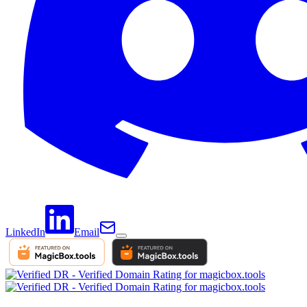
LinkedIn
Email