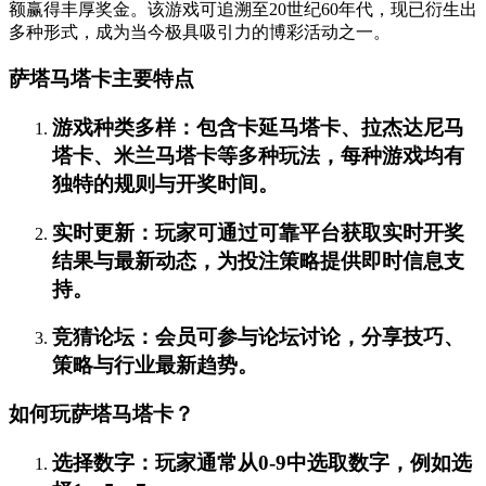
额赢得丰厚奖金。该游戏可追溯至20世纪60年代，现已衍生出
多种形式，成为当今极具吸引力的博彩活动之一。
萨塔马塔卡主要特点
游戏种类多样：包含卡延马塔卡、拉杰达尼马
塔卡、米兰马塔卡等多种玩法，每种游戏均有
独特的规则与开奖时间。
实时更新：玩家可通过可靠平台获取实时开奖
结果与最新动态，为投注策略提供即时信息支
持。
竞猜论坛：会员可参与论坛讨论，分享技巧、
策略与行业最新趋势。
如何玩萨塔马塔卡？
选择数字：玩家通常从0-9中选取数字，例如选