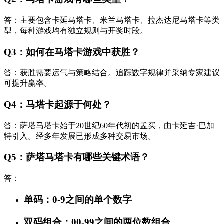
答：主要包含卡延马塔卡、米兰马塔卡、拉杰达尼马塔卡等类
型，每种游戏均有独立规则与开奖时段。
Q3：如何在马塔卡游戏中获胜？
答：获胜需要运气与策略结合。追踪数字规律并采纳专家建议
可提升赢率。
Q4：马塔卡起源于何处？
答：萨塔马塔卡始于20世纪60年代初的孟买，由卡延吉·巴加
特引入。经多年发展已形成多种交易市场。
Q5：萨塔马塔卡有哪些关键术语？
答：
单码：0-9之间的单个数字
双码组合：00-99之间的两位数组合