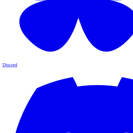
Discord