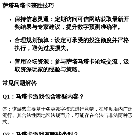
萨塔马塔卡获胜技巧
保持信息灵通：定期访问可信网站获取最新开
奖结果与专家建议，提升数字预测准确率。
合理规划预算：设定可承受的投注额度并严格
执行，避免过度损失。
善用论坛资源：参与萨塔马塔卡论坛交流，汲
取资深玩家的经验与策略。
常见问题解答
Q1：马塔卡游戏包含哪些内容？
答：该游戏主要基于各类数字模式进行竞猜，在印度境内广泛
流行。其合法性因地区法规而异，可能存在合法与非法两种形
式。
Q2：马塔卡游戏有哪些类型？