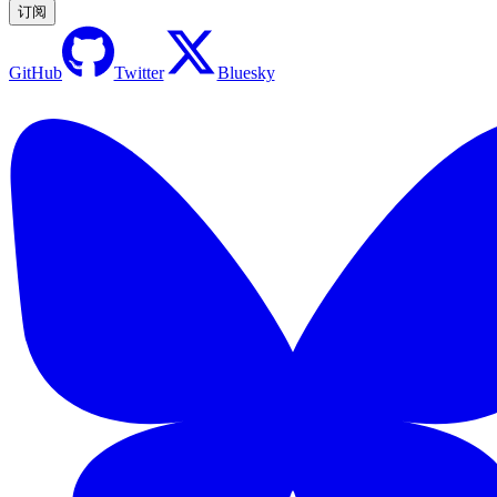
订阅
GitHub
Twitter
Bluesky