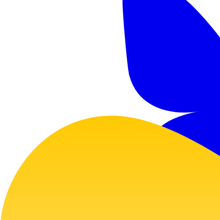
GitHub
Twitter
Bluesky