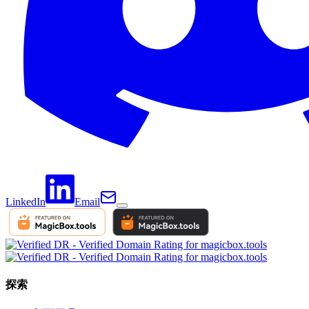
LinkedIn
Email
探索