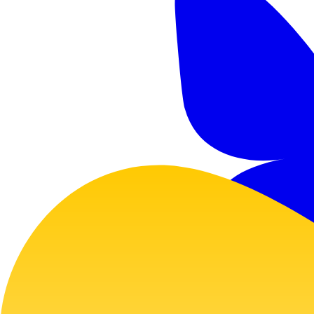
GitHub
Twitter
Bluesky