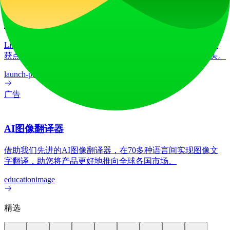
LiftOff
LiftOff 是一个面向创客的产品发布平台，用于发布产品、收
获点赞、获得关注，并与热爱未来的社区共同构建发展势头。
launch-platform
marketing
广告
AI图像翻译器
借助我们先进的AI图像翻译器，在70多种语言间实现图像文
字翻译，助您将产品更好地推向全球各国市场。
education
image
精选