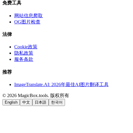
免费工具
网站信息爬取
OG图片检查
法律
Cookie政策
隐私政策
服务条款
推荐
ImageTranslate.AI: 2026年最佳AI图片翻译工具
©
2026
MagicBox.tools
.
版权所有
English
中文
日本語
한국어
LiftOff