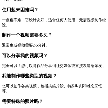
使用起来困难吗？
一点也不难！它设计友好，适合任何人使用，无需视频制作经
验。
制作一个视频需要多久？
通常生成视频需要2-5分钟。
可以分享我的视频吗？
完全可以！您可以将作品分享到社交媒体或直接发送给亲友。
我能制作哪些类型的视频？
您可以创作各类视频，包括搞笑片段、特殊时刻和难忘回忆
等。
需要特殊的照片吗？