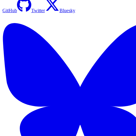
GitHub
Twitter
Bluesky