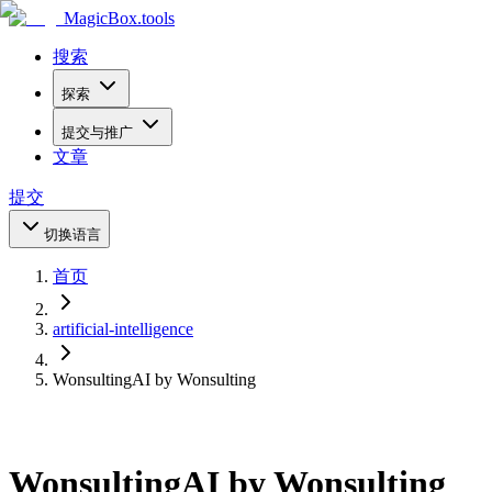
MagicBox
.tools
搜索
探索
提交与推广
文章
提交
切换语言
首页
artificial-intelligence
WonsultingAI by Wonsulting
WonsultingAI by Wonsulting