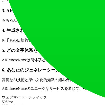
このジェネレーターは、複雑な漢字の関係性を理解すること
3. AIChineseNameをビジネス名に使用できますか？
もちろんです！このジェネレーターは、ブランディングや業
4. 生成された名前の正確性はどの程度ですか？
何千もの伝統的な名前でトレーニングされた技術に裏打ちさ
5. どの文字体系をサポートしていますか？
AIChineseNameは簡体字と繁体字の両方をサポートし
6. あなたのジェネレーターの独自性は何ですか？
高度なAI技術と深い文化的知識の組み合わせが、このジェ
AIChineseNameのユニークなサービスを通じて、今
ウェブサイトトラフィック
505
/mo