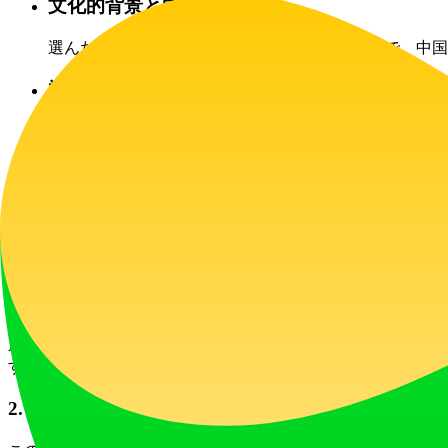
文化的背景と向き合う:
選んだ名前の文化的な意味合いを理解することで、中国
複数のオプションを試す:
ジェネレーターの複数のスタイルオプションを活用して
ビジネス名に活用する:
ビジネスアイデンティティを構築する際は、業界内でよく響
よくある質問
1. ジェネレーターはどのように完璧な名前を作成
AIChineseNameジェネレーターは、ユーザーの好み
す。
2. なぜあなたのAI駆動の名前ジェネレーターを選