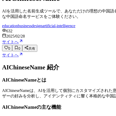
AIを活用した名前生成ツールで、あなただけの理想の中国
な中国語命名サービスをご体験ください。
education
business
design
artificial-intelligence
632
2025/02/28
サイトへ
0
0
共有
サイトへ
AIChineseName
紹介
AIChineseNameとは
AIChineseNameは、AIを活用して個別にカスタマ
ザーの好みを分析し、アイデンティティに響く本格的な中国
AIChineseNameの主な機能