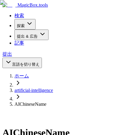
MagicBox
.tools
検索
探索
提出 & 広告
記事
提出
言語を切り替え
ホーム
artificial-intelligence
AIChineseName
AIChineseName