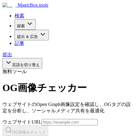
MagicBox
.tools
検索
探索
提出 & 広告
記事
提出
言語を切り替え
無料ツール
OG画像チェッカー
ウェブサイトのOpen Graph画像設定を確認し、OGタグの設
定を分析し、ソーシャルメディア共有を最適化
ウェブサイトURL
OG画像をチェック