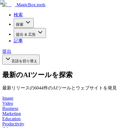
MagicBox
.tools
検索
探索
提出 & 広告
記事
提出
言語を切り替え
最新のAIツールを探索
最新リリースの6044件のAIツールとウェブサイトを発見
Image
Video
Business
Marketing
Education
Productivity