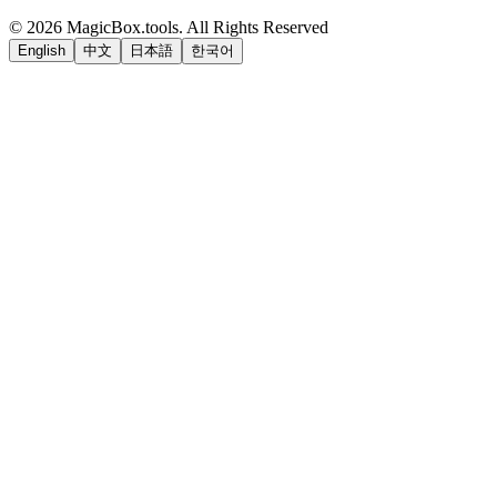
©
2026
MagicBox.tools
.
All Rights Reserved
English
中文
日本語
한국어
LiftOff
AD