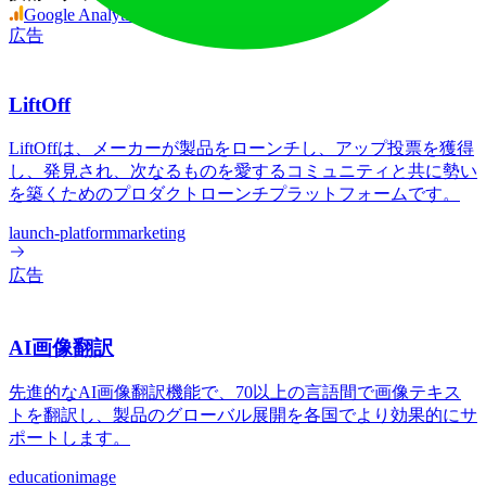
Google Analytics
HSTS
Vercel
広告
LiftOff
LiftOffは、メーカーが製品をローンチし、アップ投票を獲得
し、発見され、次なるものを愛するコミュニティと共に勢い
を築くためのプロダクトローンチプラットフォームです。
launch-platform
marketing
広告
AI画像翻訳
先進的なAI画像翻訳機能で、70以上の言語間で画像テキス
トを翻訳し、製品のグローバル展開を各国でより効果的にサ
ポートします。
education
image