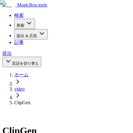
MagicBox
.tools
検索
探索
提出 & 広告
記事
提出
言語を切り替え
ホーム
video
ClipGen
ClipGen