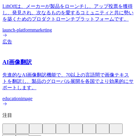
LiftOffは、メーカーが製品をローンチし、アップ投票を獲得
し、発見され、次なるものを愛するコミュニティと共に勢い
を築くためのプロダクトローンチプラットフォームです。
launch-platform
marketing
広告
AI画像翻訳
先進的なAI画像翻訳機能で、70以上の言語間で画像テキス
トを翻訳し、製品のグローバル展開を各国でより効果的にサ
ポートします。
education
image
注目