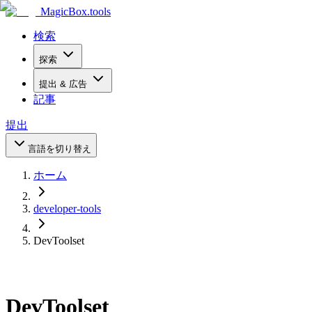
MagicBox
.tools
検索
探索
提出 & 広告
記事
提出
言語を切り替え
ホーム
developer-tools
DevToolset
DevToolset