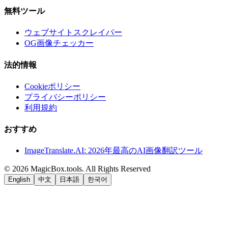
無料ツール
ウェブサイトスクレイパー
OG画像チェッカー
法的情報
Cookieポリシー
プライバシーポリシー
利用規約
おすすめ
ImageTranslate.AI: 2026年最高のAI画像翻訳ツール
©
2026
MagicBox.tools
.
All Rights Reserved
English
中文
日本語
한국어
LiftOff