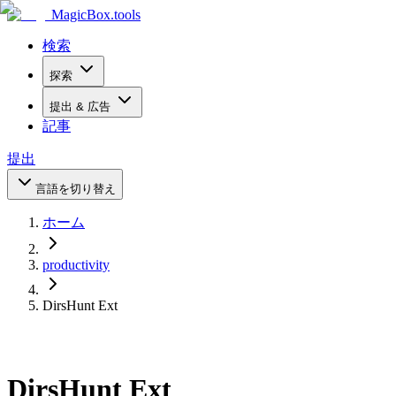
MagicBox
.tools
検索
探索
提出 & 広告
記事
提出
言語を切り替え
ホーム
productivity
DirsHunt Ext
DirsHunt Ext