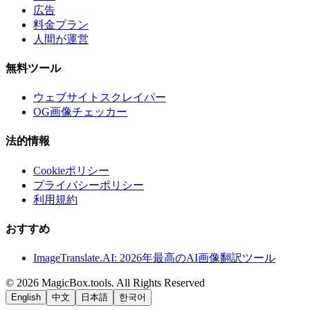
広告
料金プラン
人間が運営
無料ツール
ウェブサイトスクレイパー
OG画像チェッカー
法的情報
Cookieポリシー
プライバシーポリシー
利用規約
おすすめ
ImageTranslate.AI: 2026年最高のAI画像翻訳ツール
©
2026
MagicBox.tools
.
All Rights Reserved
English
中文
日本語
한국어