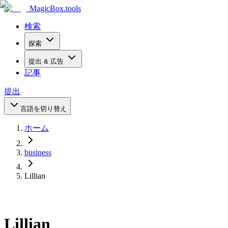
MagicBox
.tools
検索
探索
提出 & 広告
記事
提出
言語を切り替え
ホーム
business
Lillian
Lillian