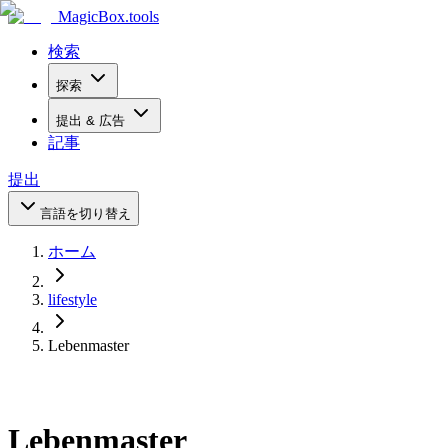
MagicBox
.tools
検索
探索
提出 & 広告
記事
提出
言語を切り替え
ホーム
lifestyle
Lebenmaster
Lebenmaster