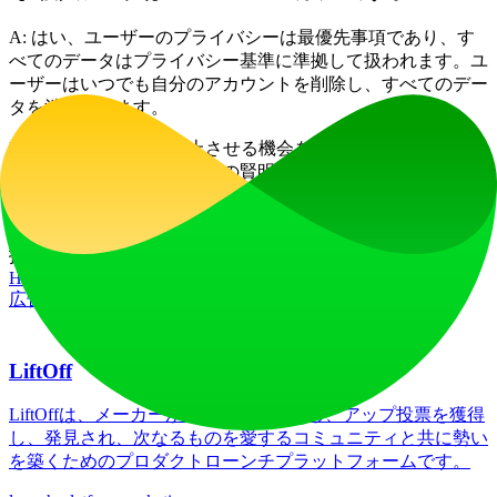
A: はい、ユーザーのプライバシーは最優先事項であり、す
べてのデータはプライバシー基準に準拠して扱われます。ユ
ーザーはいつでも自分のアカウントを削除し、すべてのデー
タを消去できます。
Lebenmasterで人生を向上させる機会を活用しましょう – よ
り生産的で充実した未来への賢明な選択です！
ウェブサイトトラフィック
0
/mo
技術スタック
HSTS
Vercel
YouTube
広告
LiftOff
LiftOffは、メーカーが製品をローンチし、アップ投票を獲得
し、発見され、次なるものを愛するコミュニティと共に勢い
を築くためのプロダクトローンチプラットフォームです。