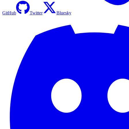
GitHub
Twitter
Bluesky