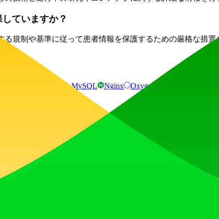
保していますか？
関連する規制や基準に従って患者情報を保護するための厳格な措置
e Tag Manager
HSTS
MySQL
Nginx
Oxygen
PHP
WPML:4.8
を獲得し、発見され、次なるものを愛するコミュニティと共に勢い