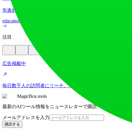
先進的なAI画像翻訳機能で、70以上の言語間で画像テキス
education
image
注目
広告掲載中
毎日数千人の訪問者にリーチ。今すぐ枠を確保！
MagicBox.tools
最新のAIツール情報をニュースレターで購読
メールアドレスを入力
購読する