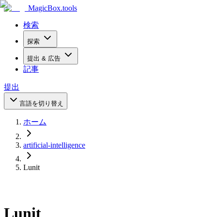
MagicBox
.tools
検索
探索
提出 & 広告
記事
提出
言語を切り替え
ホーム
artificial-intelligence
Lunit
Lunit