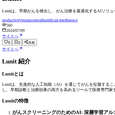
Lunitは、早期がんを検出し、がん治療を最適化するAIソ
productivity
business
health
artificial-intelligence
560
2024/07/09
サイトへ
0
0
共有
サイトへ
Lunit
紹介
Lunitとは
Lunitは、先進的な人工知能（AI）を通じてがんを征服す
し、早期診断と治療効果の両方を高めるツールで医療専門家
Lunitの特徴
がんスクリーニングのためのAI: 深層学習ア