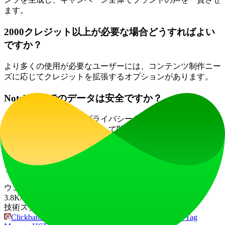
ます。
2000クレジット以上が必要な場合どうすればよい
ですか？
より多くの使用が必要なユーザーには、コンテンツ制作ニー
ズに応じてクレジットを拡張するオプションがあります。
Notebooksでのデータは安全ですか？
はい！Notebooks.appはプライバシーを重視しています。あな
たのコンテンツは人間によって閲覧されることはなく、AI
トレーニングや第三者との共有にも使用されません。
Notebooks.appで今すぐより良いコンテンツを作成し、ワーク
フローを革新しましょう！
ウェブサイトトラフィック
3.8K
/mo
技術スタック
Clickbank
Framer Sites
Google Analytics
Google Tag