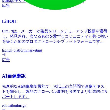
Manager
HSTS
HTTP/3
React
Rewardful
Tolt
広告
LiftOff
LiftOffは、メーカーが製品をローンチし、アップ投票を獲得
し、発見され、次なるものを愛するコミュニティと共に勢い
を築くためのプロダクトローンチプラットフォームです。
launch-platform
marketing
広告
AI画像翻訳
先進的なAI画像翻訳機能で、70以上の言語間で画像テキス
トを翻訳し、製品のグローバル展開を各国でより効果的にサ
ポートします。
education
image