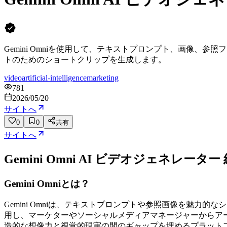
Gemini Omniを使用して、テキストプロンプト、画像
トのためのショートクリップを生成します。
video
artificial-intelligence
marketing
781
2026/05/20
サイトへ
0
0
共有
サイトへ
Gemini Omni AI ビデオジェネレーター
Gemini Omniとは？
Gemini Omniは、テキストプロンプトや参照画像を魅力的な
用し、マーケターやソーシャルメディアマネージャーからア
造的な想像力と視覚的現実の間のギャップを埋めるプラット