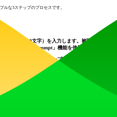
シンプルな3ステップのプロセスです。
す:
ト（最大20,000文字）を入力します。被写体、ア
ranslate Prompt」機能を使用できます。
ます。次に、付随するプロンプトボックスで、画像を
ラメータを調整します:
。
16:9、9:16、Auto）を選択します。
ルを選びます。
数が表示されます。