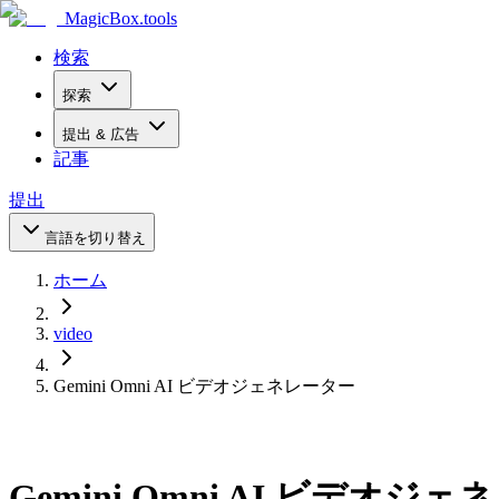
MagicBox
.tools
検索
探索
提出 & 広告
記事
提出
言語を切り替え
ホーム
video
Gemini Omni AI ビデオジェネレーター
Gemini Omni AI ビデオジ