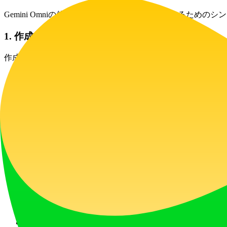
Gemini Omniの使用は、アイデアをビデオに変えるための
1. 作成を開始する
作成ダッシュボードに移動します。2つのオプションがありま
テキストからビデオ: 説明的なシーンプロンプ
する自然言語を使用します。多言語サポートのため「T
画像からビデオ: 参照画像をアップロードし
述します。
2. 設定を構成する
ビジョンとプラットフォーム要件に合わせてクリエイティブパ
希望する ### 解像度（720p、1080p、4K）を選択します
ターゲットプラットフォームに合わせて ### アスペクト比（
利用可能なプリセットから ### クリエイティブスタイ
インターフェースには、生成に必要な ### クレジット