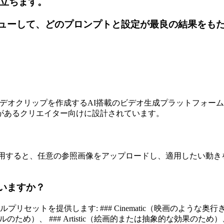
立ちます。
成をレビューして、どのプロンプトと設定が最良の結果を
ョートビデオクリップを作成するAI搭載のビデオ生成プラットフ
があるクリエイター向けに設計されています。
o（I2V）機能を使用すると、任意の参照画像をアップロードし、適用し
ていますか？
ットを提供します: ### Cinematic（映画のような奥行き
ルのため）、 ### Artistic（絵画的または抽象的な効果のため）