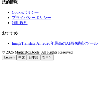
法的情報
Cookieポリシー
プライバシーポリシー
利用規約
おすすめ
ImageTranslate.AI: 2026年最高のAI画像翻訳ツール
©
2026
MagicBox.tools
.
All Rights Reserved
English
中文
日本語
한국어
LiftOff
AD