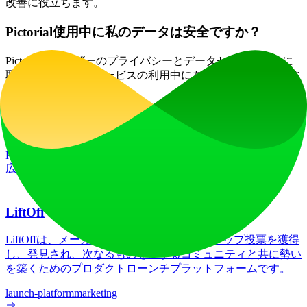
改善に役立ちます。
Pictorial使用中に私のデータは安全ですか？
Pictorialはユーザーのプライバシーとデータセキュリティに
取り組んでおり、サービスの利用中にあなたの情報が保護さ
れることを保証します。
ウェブサイトトラフィック
3.1K
/mo
技術スタック
HSTS
Vercel
広告
LiftOff
LiftOffは、メーカーが製品をローンチし、アップ投票を獲得
し、発見され、次なるものを愛するコミュニティと共に勢い
を築くためのプロダクトローンチプラットフォームです。
launch-platform
marketing