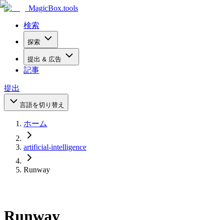
MagicBox
.tools
検索
探索
提出 & 広告
記事
提出
言語を切り替え
ホーム
artificial-intelligence
Runway
Runway