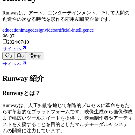
Runwayは、アート、エンターテインメント、そして人間の
創造性の次なる時代を形作る応用AI研究企業です。
education
image
design
video
artificial-intelligence
407
2024/07/10
サイトへ
0
0
共有
サイトへ
Runway
紹介
Runwayとは？
Runwayは、人工知能を通じて創造的プロセスに革命をもた
らす革新的なプラットフォームです。映像生成から画像作成
まで幅広いツールスイートを提供し、映画制作者やアーティ
ストを支援することを目的としたマルチモーダルAIシステ
ムの開発に注力しています。