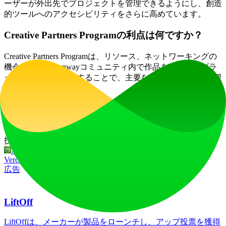
ーザーが外出先でプロジェクトを管理できるようにし、創造
的ツールへのアクセシビリティをさらに高めています。
Creative Partners Programの利点は何ですか？
Creative Partners Programは、リソース、ネットワーキングの
機会、そしてRunwayコミュニティ内で作品を発表するプラ
ットフォームを提供することで、主要なクリエイターを支援
します。
ウェブサイトトラフィック
3
%
7.7M
/mo
技術スタック
Amazon S3
Amazon Web Services
HSTS
Linkedin Ads
Vercel
広告
LiftOff
LiftOffは、メーカーが製品をローンチし、アップ投票を獲得