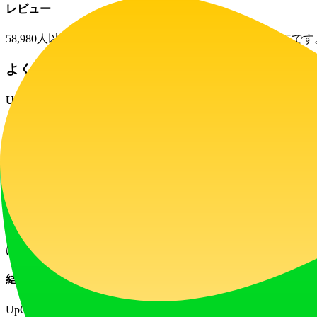
レビュー
58,980人以上のユーザーに信頼されており、評価は4.98/5です
よくある質問
UpGrowはどのように機能しますか？
UpGrowは独自のAI搭載成長エンジンを使用して、安全でスパ
UpGrowは安全でセキュアですか？
はい、UpGrowはInstagramに完全に準拠しており、2
いつでもサブスクリプションをキャンセルできますか？
はい、いつでもサブスクリプションをキャンセルできます。
結果が見えるまでどれくらいかかりますか？
UpGrowのAI搭載成長エンジンは24時間365日稼働し、迅