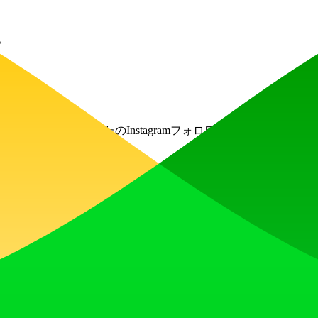
。
ムのない方法であなたのInstagramフォロワーを構築します。
016年以降、ユーザーが何百万人ものフォロワーを有機的に獲得する
速かつ効率的な結果を提供します。