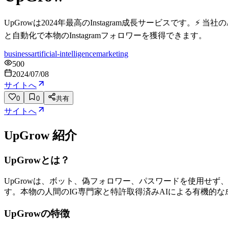
UpGrowは2024年最高のInstagram成長サービスです。
と自動化で本物のInstagramフォロワーを獲得できます。
business
artificial-intelligence
marketing
500
2024/07/08
サイトへ
0
0
共有
サイトへ
UpGrow
紹介
UpGrowとは？
UpGrowは、ボット、偽フォロワー、パスワードを使用せず、A
す。本物の人間のIG専門家と特許取得済みAIによる有機的
UpGrowの特徴