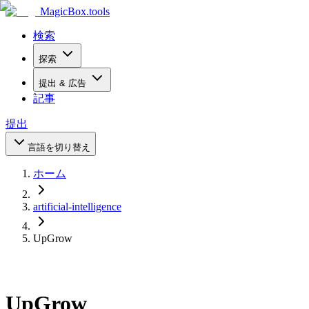
MagicBox
.tools
検索
探索
提出 & 広告
記事
提出
言語を切り替え
ホーム
artificial-intelligence
UpGrow
UpGrow