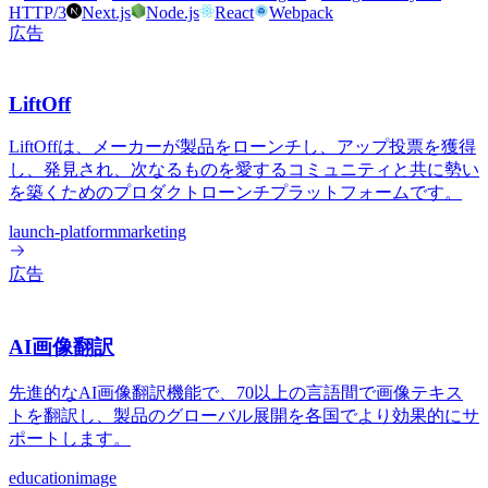
HTTP/3
Next.js
Node.js
React
Webpack
広告
LiftOff
LiftOffは、メーカーが製品をローンチし、アップ投票を獲得
し、発見され、次なるものを愛するコミュニティと共に勢い
を築くためのプロダクトローンチプラットフォームです。
launch-platform
marketing
広告
AI画像翻訳
先進的なAI画像翻訳機能で、70以上の言語間で画像テキス
トを翻訳し、製品のグローバル展開を各国でより効果的にサ
ポートします。
education
image