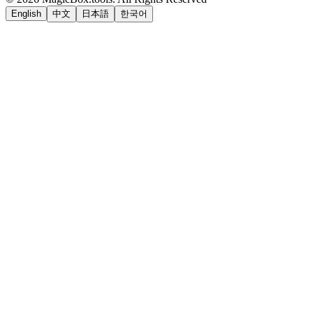
English
中文
日本語
한국어
LiftOff
AD