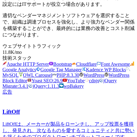
設定にはITサポートが役立つ場合があります。
適切なベンダーマネジメントソフトウェアを選択すること
で、組織は調達プロセスを強化し、より強力なベンダー関係
を構築することができ、最終的には業務の改善とコスト削減
につながります。
ウェブサイトトラフィック
11.8K
/mo
技術スタック
Apache HTTP Server
Bootstrap
Cloudflare
Font Awesome
Google Analytics
Google Tag Manager
Kadence WP Blocks
MySQL
OWL Carousel
PHP:8.3.30
WordPress
WordPress
Block Editor
Yoast SEO:26.9
YouTube
cdnjs
jQuery
Migrate:3.4.1
jQuery:1.11.3
wpBakery
広告
LiftOff
LiftOffは、メーカーが製品をローンチし、アップ投票を獲得
し、発見され、次なるものを愛するコミュニティと共に勢い
を築くためのプロダクトローンチプラットフォームです。