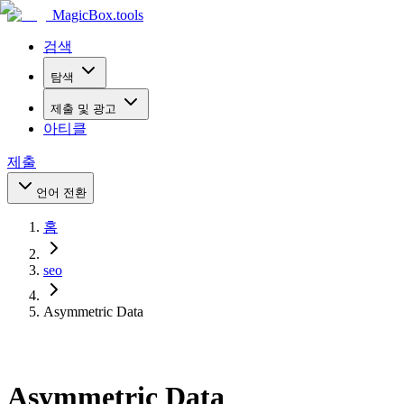
MagicBox
.tools
검색
탐색
제출 및 광고
아티클
제출
언어 전환
홈
seo
Asymmetric Data
Asymmetric Data