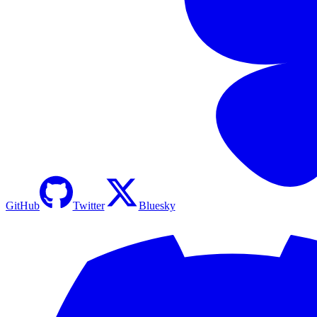
GitHub
Twitter
Bluesky