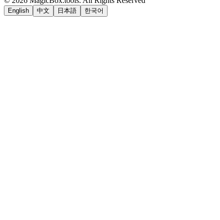
©
2026
MagicBox.tools
.
All Rights Reserved
English
中文
日本語
한국어
LiftOff
AD