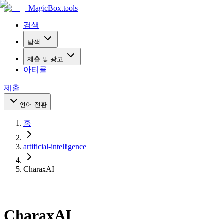
MagicBox
.tools
검색
탐색
제출 및 광고
아티클
제출
언어 전환
홈
artificial-intelligence
CharaxAI
CharaxAI